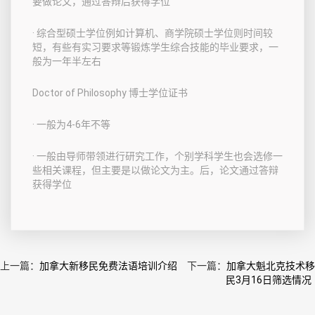
要做论文，通过答辩后获得学位
· 综合型硕士学位例如计算机、商学院硕士学位则时间较
短，有些有实习要求等锻炼学生综合技能的毕业要求，一
般为一年半左右
Doctor of Philosophy 博士学位证书
· 一般为4-6年不等
· 一般由导师带领进行研究工作，个别学科学生也会选修一
些相关课程，但主要是以做论文为主。后，论文通过答辩
获得学位
上一篇：
加拿大新移民免费法语培训介绍
下一篇：
加拿大魁北克技术移
民3月16日筛选情况