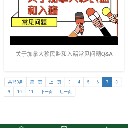
关于加拿大移民监和入籍常见问题Q&A
...
共153条
第一页
上一页
3
4
5
6
7
8
9
10
11
下一页
后一页