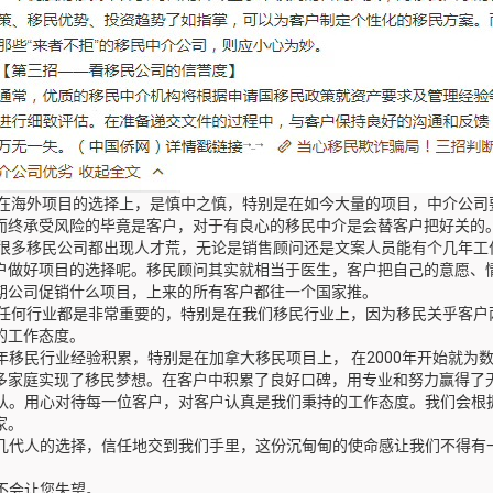
司在海外项目的选择上，是慎中之慎，特别是在如今大量的项目，中介公司
而终承受风险的毕竟是客户，对于有良心的移民中介是会替客户把好关的
今很多移民公司都出现人才荒，无论是销售顾问还是文案人员能有个几年工
户做好项目的选择呢。移民顾问其实就相当于医生，客户把自己的意愿、
期公司促销什么项目，上来的所有客户都往一个国家推。
在任何行业都是非常重要的，特别是在我们移民行业上，因为移民关乎客户
的工作态度。
移民行业经验积累，特别是在加拿大移民项目上， 在2000年开始就为
多家庭实现了移民梦想。在客户中积累了良好口碑，用专业和努力赢得了
。用心对待每一位客户，对客户认真是我们秉持的工作态度。我们会根
家。
代人的选择，信任地交到我们手里，这份沉甸甸的使命感让我们不得有
不会让您失望。