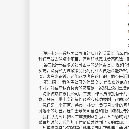
[第一招——看移民公司海外项目的质量]：我公
利润高就去做哪个项目，高利润就意味着高风险，
[第二招——看移民公司团队的整体素质]：现如
多端，没有经历过政策变化的行业人员怎么能帮客
以让客户少花钱，还能达到客户的目的，而不是近
[第三招——看移民公司的信誉度]：信誉度这点
不同。对客户认真负责的态度是一家移民公司重要
沈阳诚瑞信移民公司，主要工作人员都拥有十几年
案，具有非常丰富的操作经验和成功案例，帮助众
我们是一个正直、善良、朴实、负责且专业的团队
风险小的项目。我们会是您可信任和托付的移民专
我们认为客户把人生重要的转折点，甚至影响到几
感恩的时候，我们的工作价值才达到了大的体现。
如果您选择沈阳诚瑞信移民公司办理移民，绝对